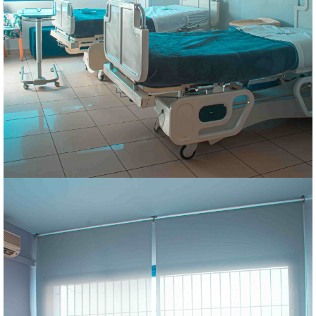
au niveau de
deux chambres à deux lits.
chambres individuelles offre la possibilité d’une hospitalisation
La clinique la Capitale en plus de deux suites, de quatre
Chambres doubles
accompagnant
Possibilité de rajouter un lit supplémentaire pour un
Télévision ,climatisation automatique,placard individuel
Salle de bain attenante (bidet, toilettes, lavabo)