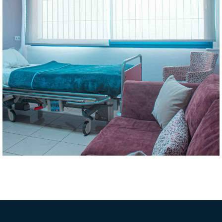
télécommande.
Lit et matelas médicaux totalements électriques mobilisés par
Ces pavillons de 16 mètres carrés offrent ;
quatre
Chambres individuelles
à deux lits offre la possibilité d’une hospitalisation au niveau de
La clinique la Capitale en plus de deux suites, de trois chambres
Chambres individuelles