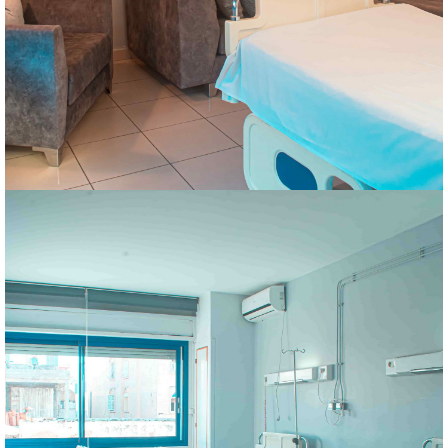
de services personnalisés;
Ces pavillons de 20 mètres carrés chacun offrent une multitude
hospitalisation au niveau de deux
suites.
,de deux chambres à deux lits offre la possibilité d’une
La clinique la Capitale en plus de quatre chambres individuelles
Suites
Télévision ,climatisation automatique ,placards individuels.
Salle de bain attenante (bidet, toilettes, lavabo).
par télécommande.
deux lits et matelas médicaux totalements électriques mobilisés
Ces pavillons de 16 mètres carrés offrent ;