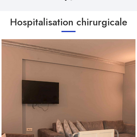
Hospitalisation chirurgicale
individuel.
Refrigérateur ,télévision ,climatisation automatique,placard
- Salle de bain complète (douche , bidet, toilettes, lavabo)
diététiques proposés).
commander au chef cuisinier selon les différents menus
patientes hospitalisées au niveau des suites. Repas à la carte ( à
- Infirmière confirmée s’occupant exlusivement des deux
Salon attenant offrant quate places assises.
télécommande.
- Lit et matelas médicaux totalements électriques mobilisés par
- Boiseries murales .