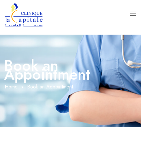
Accueil
Spécialités
Book an
Rez De Chaussé
Appointment
1er Étage
Home
Book an Appointment
1er Sous-Sol
2ème Sous-Sol
Accès Clinique
Contact