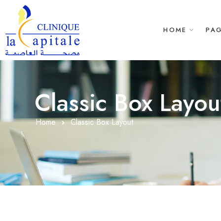
HOME
PA
Classic Box Layou
Home
Classic Box Layout