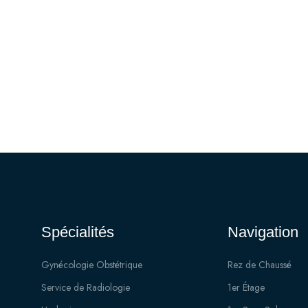
Spécialités
Navigation
Gynécologie Obstétrique
Rez de Chaussé
Service de Radiologie
1er Étage