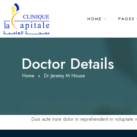
HOME
PAGES
Doctor Details
Home
Dr Jeremy M.House
Duis aute irure dolor in reprehenderit in voluptate ve